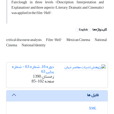
Fairclough in three levels (Description, Interpretation and
Explanation) and three aspects (Literary, Dramatic and Cinematic)
was applied in the film “Hell”.
کلیدواژه‌ها
English
critical discourse analysis
Film “Hell”
Mexican Cinema
National
Cinema
National Identity
دوره 16، شماره 63 - شماره
پیاپی 63
زمستان 1390
صفحه
85-102
فایل ها
XML