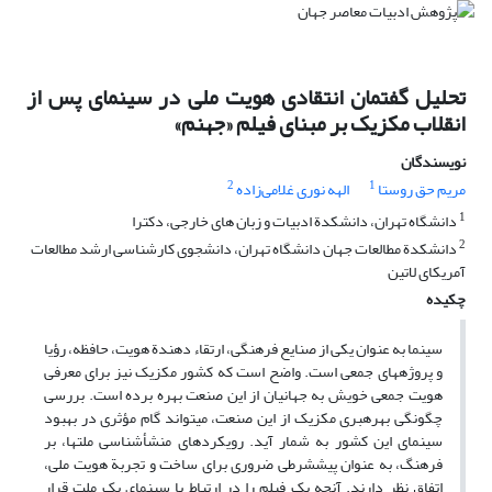
تحلیل گفتمان انتقادی هویت ملی در سینمای پس از
انقلاب مکزیک بر مبنای فیلم «جهنم»
نویسندگان
2
1
مریم حق روستا
الهه نوری غلامی‌زاده
1
دانشگاه تهران، دانشکدة ادبیات و زبان های خارجی، دکترا
2
دانشکدة مطالعات جهان دانشگاه تهران، دانشجوی کارشناسی ارشد مطالعات
آمریکای لاتین
چکیده
سینما به ‏عنوان یکی از صنایع فرهنگی، ارتقاء دهندة هویت، حافظه، رؤیا
و پروژه‏های جمعی است. واضح است که کشور مکزیک نیز برای معرفی
هویت جمعی خویش به‏ جهانیان از این صنعت بهره برده است. بررسی
چگونگی بهره‏بری مکزیک از این صنعت، می‏تواند گام مؤثری در بهبود
سینمای این کشور به ‏شمار آید. رویکردهای منشأشناسی ملت‏ها، بر
فرهنگ، به ‏عنوان پیش‏شرطی ضروری برای ساخت و تجربة هویت ملی،
اتفاق نظر دارند. آنچه یک فیلم را در ارتباط با سینمای یک ملت قرار