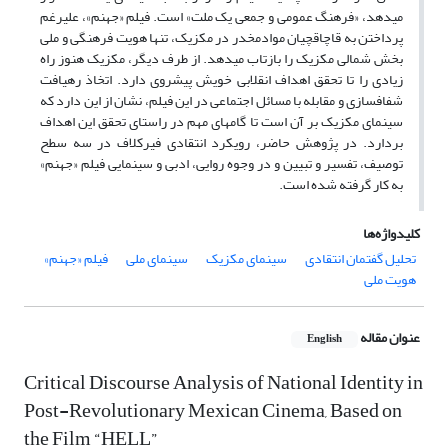
می‏دهد، «فرهنگ عمومی و جمعی یک ملت» است. فیلم «جهنم»، علی‏رغم
پرداختن به قاچاقچیان موادمخدر در مکزیک، تنها هویت فرهنگی و ملی
بخش شمالی مکزیک را بازتاب می‏دهد. از طرف دیگر، مکزیک هنوز راه
زیادی را تا تحقق اهداف انقلابی خویش پیش‏روی دارد. اتخاذ رهیافت
شفاف‏سازی و مقابله با مسائل اجتماعی در این فیلم، نشان از این دارد که
سینمای مکزیک بر آن است تا گام‏های مهم در راستای تحقق این اهداف
بردارد. در پژوهش حاضر، رویکرد انتقادی فیرکلاف در سه سطح
توصیف، تفسیر و تبیین و در وجوه روایی، ادبی و سینمایی فیلم «جهنم»
به کار گرفته شده است.
کلیدواژه‌ها
تحلیل گفتمان انتقادی
سینمای مکزیک
سینمای ملی
فیلم «جهنم»
هویت ملی
عنوان مقاله
English
Critical Discourse Analysis of National Identity in
Post-Revolutionary Mexican Cinema, Based on
the Film “HELL”