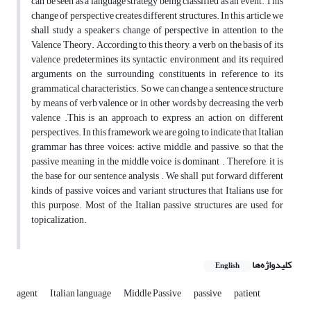
can be seen as a language strategy being classified as an event. This
change of perspective creates different structures. In this article we
shall study a speaker’s change of perspective in attention to the
Valence Theory. According to this theory, a verb on the basis of its
valence predetermines its syntactic environment and its required
arguments on the surrounding constituents in reference to its
grammatical characteristics. So we can change a sentence structure
by means of verb valence or in other words by decreasing the verb
valence .This is an approach to express an action on different
perspectives. In this framework we are going to indicate that Italian
grammar has three voices: active, middle, and passive, so that the
passive meaning in the middle voice is dominant . Therefore, it is
the base for our sentence analysis . We shall put forward different
kinds of passive voices and variant structures that Italians use for
this purpose. Most of the Italian passive structures are used for
topicalization.
کلیدواژه‌ها
English
agent
Italian language
Middle Passive
passive
patient