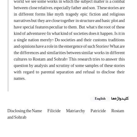
world, we see some works in which the subject matter is a combat
between close relatives; especially father and son. These stories are
in different forms like myth, tragedy, epic, fiction and religious
narratives but they are close together in structure and basic plot and
have special features peculiar to them. But, what's the root of these
kind of adventures? In what kind of societies, does it happen. Is it in
a single nation merely? Do societies and their customs, traditions,
and opinions have a role in the emergence of such Stories? What are
the differences and similarities between similar works in different
cultures to Rostam and Sohrab? This research tries to answer this
question by analysis and scrutiny of some samples of these stories
with regard to parental separation and refusal to disclose their
names.
کلیدواژه‌ها
English
Disclosing the Name
Filicide
Matriarchy
Patricide
Rostam
and Sohrab