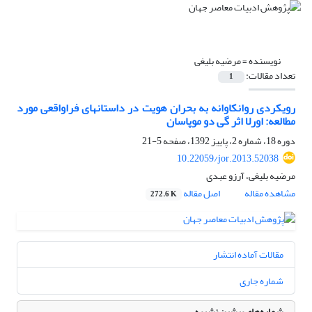
نویسنده =
مرضیه بلیغی
تعداد مقالات:
1
رویکردی روانکاوانه به ‌بحران هویت در داستانهای فراواقعی مورد
مطالعه: اورلا اثر گی دو موپاسان
دوره 18، شماره 2، پاییز 1392، صفحه
5-21
10.22059/jor.2013.52038
مرضیه بلیغی، آرزو عبدی
مشاهده مقاله
اصل مقاله
272.6 K
مقالات آماده انتشار
شماره جاری
شماره‌های پیشین نشریه