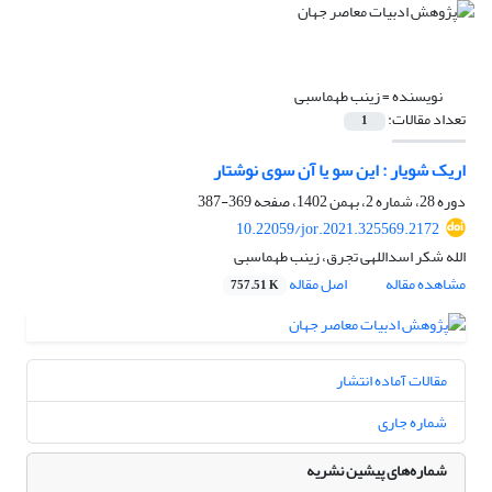
نویسنده =
زینب طهماسبی
تعداد مقالات:
1
اریک شویار : این سو یا آن سوی نوشتار
دوره 28، شماره 2، بهمن 1402، صفحه
369-387
10.22059/jor.2021.325569.2172
الله شکر اسداللهی تجرق، زینب طهماسبی
مشاهده مقاله
اصل مقاله
757.51 K
مقالات آماده انتشار
شماره جاری
شماره‌های پیشین نشریه