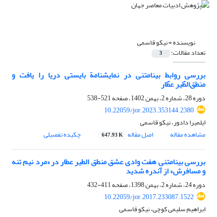
نویسنده =
نیکو قاسمی
تعداد مقالات:
3
بررسی روابط بینامتنی در نمایشنامة بایستی دریا را یافت و
منطق‌الطّیر عطّار
دوره 28، شماره 2، بهمن 1402، صفحه
521-538
10.22059/jor.2023.353144.2380
ایلمیرا دادور، نیکو قاسمی
مشاهده مقاله
اصل مقاله
چکیده تفصیلی
647.93 K
بررسی بینامتنی هفت وادی عشق منطق الطیر عطار در «مرد نیم تنه
و مسافرش» از آندره شدید
دوره 24، شماره 2، بهمن 1398، صفحه
411-432
10.22059/jor.2017.233087.1522
ابراهیم سلیمی کوچی، نیکو قاسمی