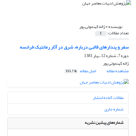
نویسنده =
ژاله کهنموئى پور
تعداد مقالات:
1
سفر و پندارهای قالبی دربارهء شرق در آثار رمانتیک فرانسه
دوره 7، شماره 12، بهار 1381
ژاله کهنموئى پور
مشاهده مقاله
اصل مقاله
355.7 K
مقالات آماده انتشار
شماره جاری
شماره‌های پیشین نشریه