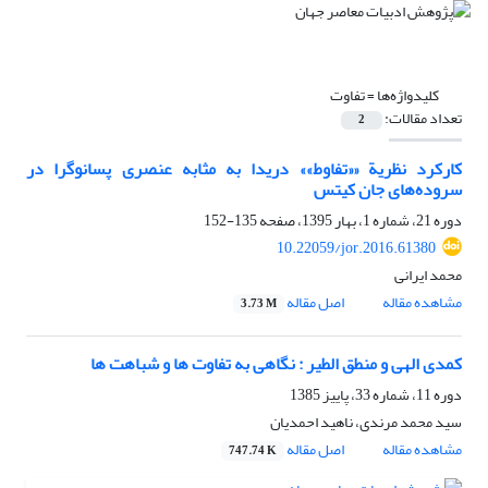
کلیدواژه‌ها =
تفاوت
تعداد مقالات:
2
کارکرد نظریة ««تفاوط»» دریدا به مثابه عنصری پسانوگرا در
سروده‌های جان کیتس
دوره 21، شماره 1، بهار 1395، صفحه
135-152
10.22059/jor.2016.61380
محمد ایرانی
مشاهده مقاله
اصل مقاله
3.73 M
کمدی الهی و منطق الطیر : نگاهی به تفاوت ها و شباهت ها
دوره 11، شماره 33، پاییز 1385
سید محمد مرندی، ناهید احمدیان
مشاهده مقاله
اصل مقاله
747.74 K