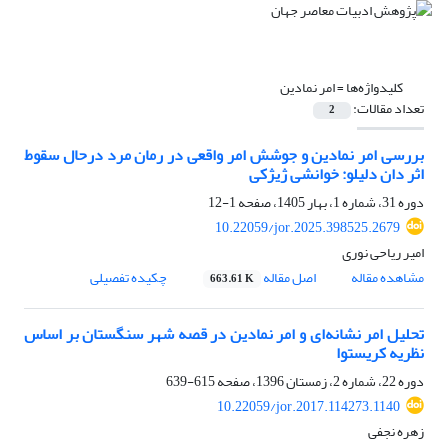
کلیدواژه‌ها =
امر نمادین
تعداد مقالات:
2
بررسی امر نمادین و جوشش امر واقعی در رمان مرد درحال سقوط
اثر دان دلیلو: خوانشی ژیژکی
دوره 31، شماره 1، بهار 1405، صفحه
1-12
10.22059/jor.2025.398525.2679
امیر ریاحی نوری
مشاهده مقاله
اصل مقاله
چکیده تفصیلی
663.61 K
تحلیل امر نشانه‌ای و امر نمادین در قصه شهر سنگستان بر اساس
نظریه کریستوا
دوره 22، شماره 2، زمستان 1396، صفحه
615-639
10.22059/jor.2017.114273.1140
زهره نجفی