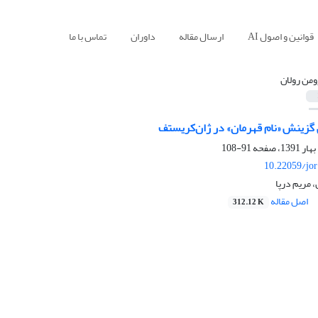
قوانین و اصول AI
ارسال مقاله
داوران
تماس با ما
ومن رولان
زینش «نام قهرمان» در ژان‌کریستف
91-108
10.22059/jo
 مریم درپا
اصل مقاله
312.12 K