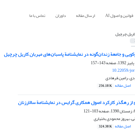
قوانین و اصول AI
ارسال مقاله
داوران
تماس با ما
اریل چرچیل
کویی و جامعة زنداﻥگونه در نمایشنامة پاسباﻥهای مهربان کاریل چرچیل
143-157
10.22059/jo
دی، رامین فرهادی
اصل مقاله
256.18 K
 از رهگذر کارکرد اصول همکاری گرایس در نمایشنامة سالارزنان
103-121
نی، بهروز محمودی بختیاری
اصل مقاله
324.38 K