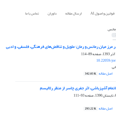
قوانین و اصول AI
ارسال مقاله
داوران
تماس با ما
مانس
در مرز میان رمانس و رمان: ملویل و تناقض‌‌های فرهنگی، فلسفی، و ادبی
89-114
10.22059/jo
انی
اصل مقاله
342.03 K
مام آشپزباشی، اثر جفری چاسر از منظر رئالیسم
93-111
اصل مقاله
293.22 K