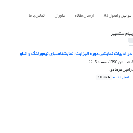
قوانین و اصول AI
ارسال مقاله
داوران
تماس با ما
یلیام شکسپیر
ر ادبیات نمایشی دورة الیزابت: نمایشنامههای تیمورلنگ و اتللو
5-22
رامین فرهادی
اصل مقاله
311.05 K