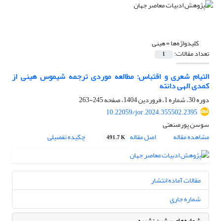
کلیدواژه‌ها =
هینی
تعداد مقالات:
1
التیام شعری و اقتباس: مطالعه موردی ترجمه شیموس هینی از
کمدی الهی دانته
دوره 30، شماره 1، فروردین 1404، صفحه
245-263
10.22059/jor.2024.355502.2395
سوسن پورصنعتی
مشاهده مقاله
اصل مقاله
چکیده تفصیلی
491.7 K
مقالات آماده انتشار
شماره جاری
شماره‌های پیشین نشریه