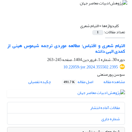
کلیدواژه‌ها =
التیام شعری
تعداد مقالات:
1
التیام شعری و اقتباس: مطالعه موردی ترجمه شیموس هینی از
کمدی الهی دانته
دوره 30، شماره 1، فروردین 1404، صفحه
245-263
10.22059/jor.2024.355502.2395
سوسن پورصنعتی
مشاهده مقاله
اصل مقاله
چکیده تفصیلی
491.7 K
مقالات آماده انتشار
شماره جاری
شماره‌های پیشین نشریه