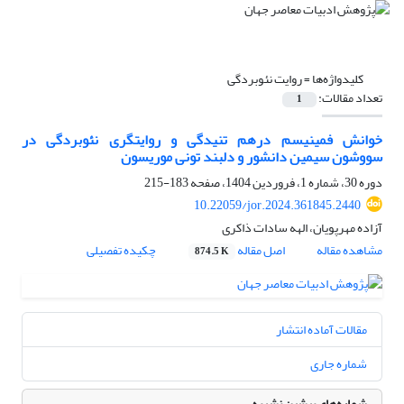
کلیدواژه‌ها =
روایت نئوبردگی
تعداد مقالات:
1
خوانش فمینیسم درهم تنیدگی و روایتگری نئوبردگی در
سووشون سیمین دانشور و دلبند تونی موریسون
دوره 30، شماره 1، فروردین 1404، صفحه
183-215
10.22059/jor.2024.361845.2440
آزاده مهرپویان، الهه سادات ذاکری
مشاهده مقاله
اصل مقاله
چکیده تفصیلی
874.5 K
مقالات آماده انتشار
شماره جاری
شماره‌های پیشین نشریه