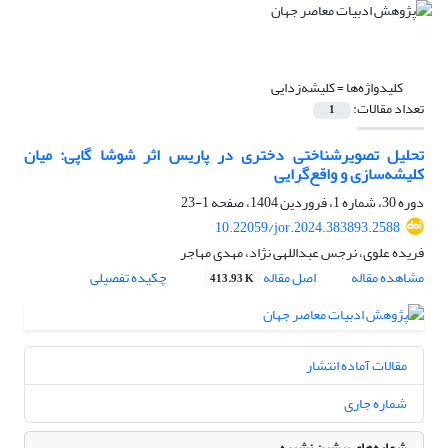
کلیدواژه‌ها =
کلیشه‌زدایی
تعداد مقالات:
1
تحلیل تصویرشناختی دختری در پاریس اثر شوشا گاپی: میان
کلیشه‌سازی و واقع‌گرایی
دوره 30، شماره 1، فروردین 1404، صفحه
1-23
10.22059/jor.2024.383893.2588
فریده علوی، نرجس عبداللهی ‌نژاد، مهدی مهاجر
مشاهده مقاله
اصل مقاله
چکیده تفصیلی
413.93 K
مقالات آماده انتشار
شماره جاری
شماره‌های پیشین نشریه