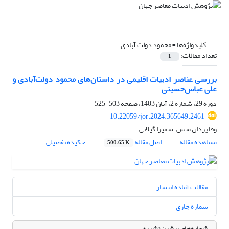
کلیدواژه‌ها =
محمود دولت آبادی
تعداد مقالات:
1
بررسی عناصر ادبیات اقلیمی در داستان‌های محمود دولت‌آبادی و
علی عباس‌حسینی
دوره 29، شماره 2، آبان 1403، صفحه
503-525
10.22059/jor.2024.365649.2461
وفا یزدان منش، سمیرا گیلانی
مشاهده مقاله
اصل مقاله
چکیده تفصیلی
500.65 K
مقالات آماده انتشار
شماره جاری
شماره‌های پیشین نشریه