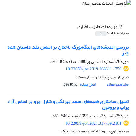
کلیدواژه‌ها =
تحلیل ساختاری
تعداد مقالات:
3
بررسی اندیشه‌های اینگه‌بورگ باخمان بر اساس نقد داستان همه
چیز
دوره 26، شماره 1، شهریور 1400، صفحه
365-393
10.22059/jor.2019.266611.1750
فرح نارنجی، پریسا درخشان مقدم
مشاهده مقاله
اصل مقاله
656.01 K
تحلیل ساختاری قصه‌های صمد بهرنگی و شارل پرو بر اساس آراء
پراپ و برومون
دوره 25، شماره 2، اسفند 1399، صفحه
540-561
10.22059/jor.2021.317759.2101
فریده علوی، سوده اقتصاد، سید جعفر حکیم