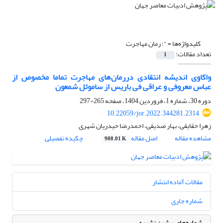
کلیدواژه‌ها =
"؛ رمان مهاجرت
تعداد مقالات:
1
واکاوی اندیشه انتقادی دررمان‌های مهاجرت تماما مخصوص از
عباس معروفی و عراقی فی باریس از ساموئل شمعون
دوره 30، شماره 1، فروردین 1404، صفحه
265-297
10.22059/jor.2022.344281.2314
زهرا حقایقی، بهار صدیقی، احمدرضا حیدریان شهری
مشاهده مقاله
اصل مقاله
چکیده تفصیلی
908.01 K
مقالات آماده انتشار
شماره جاری
شماره‌های پیشین نشریه