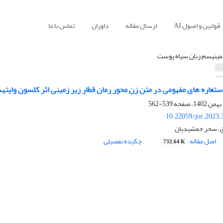
قوانین و اصول AI
ارسال مقاله
داوران
تماس با ما
مینیسم زنان سیاه پوست
تعاره های مفهومی در متن زن محور رمان قطار زیر زمینی اثر کلسون وایتهد
539-562
10.22059/jor.2023.
ق، سحر جمشیدیان
اصل مقاله
چکیده تفصیلی
732.64 K