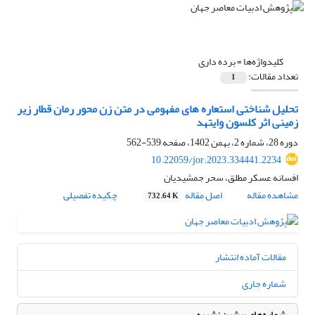
کلیدواژه‌ها =
برده داری
تعداد مقالات:
1
تحلیل شناختی استعاره های مفهومی در متن زن محور رمان قطار زیر
زمینی اثر کلسون وایتهد
دوره 28، شماره 2، بهمن 1402، صفحه
539-562
10.22059/jor.2023.334441.2234
افسانه عسکر مطلق، سحر جمشیدیان
مشاهده مقاله
اصل مقاله
چکیده تفصیلی
732.64 K
مقالات آماده انتشار
شماره جاری
شماره‌های پیشین نشریه