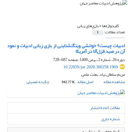
کلیدواژه‌ها =
بازی‌های زبانی
تعداد مقالات:
1
ادبیات چیست؟ خوانشی ویتگنشتاینی از بازی زبانی ادبیات و نمود
آن در صید قزل‌آلا در آمریکا
دوره 26، شماره 2، بهمن 1400، صفحه
687-728
10.22059/jor.2020.300258.1969
مریم سلطان بیاد، بعثت علمی
مشاهده مقاله
اصل مقاله
چکیده تفصیلی
942.77 K
مقالات آماده انتشار
شماره جاری
شماره‌های پیشین نشریه