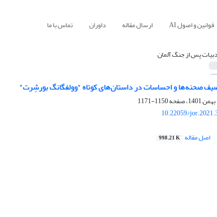
قوانین و اصول AI
ارسال مقاله
داوران
تماس با ما
دبیات پس از جنگ آلمان
صیف صحنه‌ها و احساسات در داستان‌های کوتاه "وولفگانگ بورشِرت"
1150-1171
10.22059/jor.2021.
اصل مقاله
998.21 K