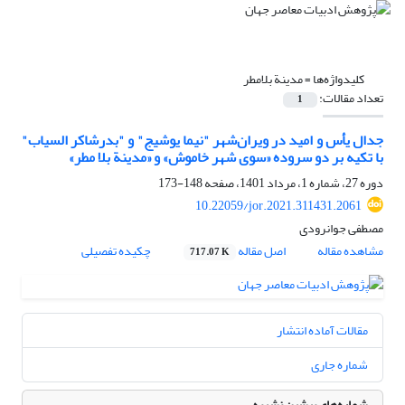
کلیدواژه‌ها =
مدینة بلامطر
تعداد مقالات:
1
جدال یأس و امید در ویران‌شهر "نیما یوشیج" و "بدرشاکر السیاب"
با تکیه بر دو سروده «سوی شهر خاموش» و «مدینة بلا مطر»
دوره 27، شماره 1، مرداد 1401، صفحه
148-173
10.22059/jor.2021.311431.2061
مصطفی جوانرودی
مشاهده مقاله
اصل مقاله
چکیده تفصیلی
717.07 K
مقالات آماده انتشار
شماره جاری
شماره‌های پیشین نشریه