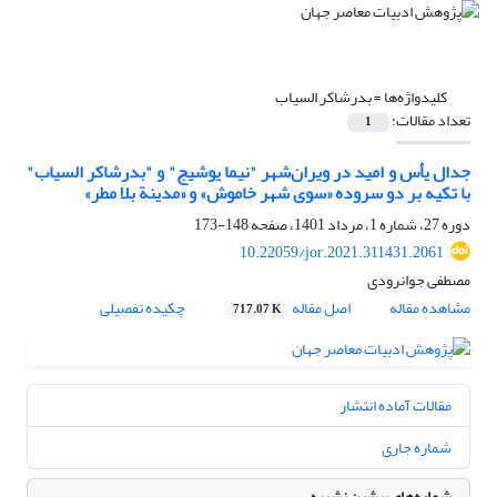
کلیدواژه‌ها =
بدر‌شاکر السیاب
تعداد مقالات:
1
جدال یأس و امید در ویران‌شهر "نیما یوشیج" و "بدرشاکر السیاب"
با تکیه بر دو سروده «سوی شهر خاموش» و «مدینة بلا مطر»
دوره 27، شماره 1، مرداد 1401، صفحه
148-173
10.22059/jor.2021.311431.2061
مصطفی جوانرودی
مشاهده مقاله
اصل مقاله
چکیده تفصیلی
717.07 K
مقالات آماده انتشار
شماره جاری
شماره‌های پیشین نشریه