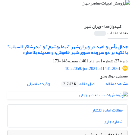
کلیدواژه‌ها =
ویران شهر
تعداد مقالات:
1
جدال یأس و امید در ویران‌شهر "نیما یوشیج" و "بدرشاکر السیاب"
با تکیه بر دو سروده «سوی شهر خاموش» و «مدینة بلا مطر»
دوره 27، شماره 1، مرداد 1401، صفحه
148-173
10.22059/jor.2021.311431.2061
مصطفی جوانرودی
مشاهده مقاله
اصل مقاله
چکیده تفصیلی
717.07 K
مقالات آماده انتشار
شماره جاری
شماره‌های پیشین نشریه