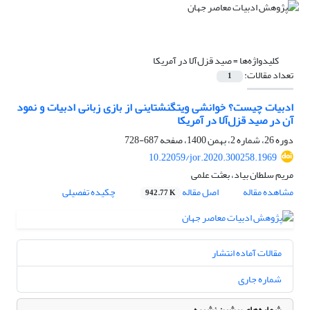
کلیدواژه‌ها =
صید قزل‌آلا در آمریکا
تعداد مقالات:
1
ادبیات چیست؟ خوانشی ویتگنشتاینی از بازی زبانی ادبیات و نمود
آن در صید قزل‌آلا در آمریکا
دوره 26، شماره 2، بهمن 1400، صفحه
687-728
10.22059/jor.2020.300258.1969
مریم سلطان بیاد، بعثت علمی
مشاهده مقاله
اصل مقاله
چکیده تفصیلی
942.77 K
مقالات آماده انتشار
شماره جاری
شماره‌های پیشین نشریه