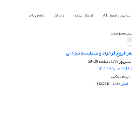
قوانین و اصول AI
ارسال مقاله
داوران
تماس با ما
یهیلیسم منفعل
عر فروغ فرخزاد و نیهیلیسم نیچه ای
29-60
10.22059/jor.2018.
، چیمن فتحی
اصل مقاله
312.79 K