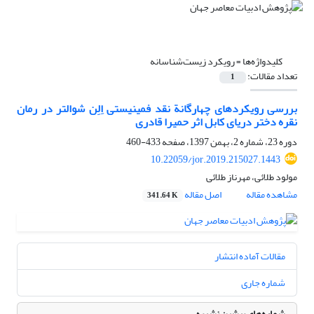
کلیدواژه‌ها =
رویکرد زیست‌شناسانه
تعداد مقالات:
1
بررسی رویکردهای چهارگانة نقد فمینیستی اِلِن شوالتر در رمان
نقره دختر دریای کابل اثر حمیرا قادری
دوره 23، شماره 2، بهمن 1397، صفحه
433-460
10.22059/jor.2019.215027.1443
مولود طلائی، مهرناز طلائی
مشاهده مقاله
اصل مقاله
341.64 K
مقالات آماده انتشار
شماره جاری
شماره‌های پیشین نشریه