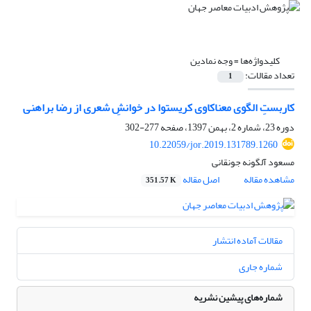
کلیدواژه‌ها =
وجه نمادین
تعداد مقالات:
1
کاربستِ الگوی معناکاوی کریستوا در خوانشِ شعری از رضا براهنی
دوره 23، شماره 2، بهمن 1397، صفحه
277-302
10.22059/jor.2019.131789.1260
مسعود آلگونه جونقانی
مشاهده مقاله
اصل مقاله
351.57 K
مقالات آماده انتشار
شماره جاری
شماره‌های پیشین نشریه