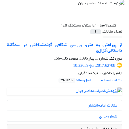
کلیدواژه‌ها =
"داستان زیست‌نگارانه"
تعداد مقالات:
1
از پیرامتن به متن، بررسیِ شکافی گونه‌شناختی در سه‌گانۀ
داستانی کزازی
دوره 22، شماره 1، بهار 1396، صفحه
135-156
10.22059/jor.2017.62708
ایلمیرا دادور، سعید صادقیان
مشاهده مقاله
اصل مقاله
292.02 K
مقالات آماده انتشار
شماره جاری
شماره‌های پیشین نشریه