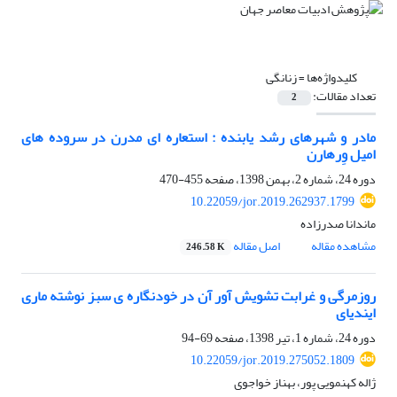
کلیدواژه‌ها =
زنانگی
تعداد مقالات:
2
مادر و شهرهای رشد یابنده : استعاره ای مدرن در سروده های
امیل وِرهارن
دوره 24، شماره 2، بهمن 1398، صفحه
455-470
10.22059/jor.2019.262937.1799
ماندانا صدرزاده
مشاهده مقاله
اصل مقاله
246.58 K
روزمرگی و غرابت تشویش آور آن در خودنگاره ی سبز نوشته ماری
ایندیای
دوره 24، شماره 1، تیر 1398، صفحه
69-94
10.22059/jor.2019.275052.1809
ژاله کهنمویی پور، بهناز خواجوی