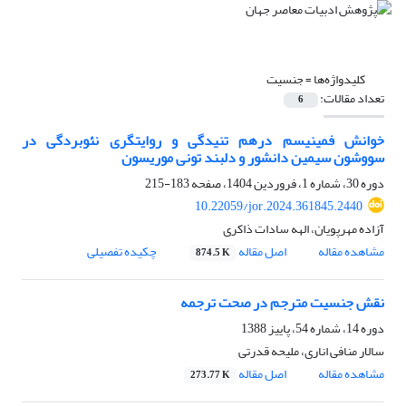
کلیدواژه‌ها =
جنسیت
تعداد مقالات:
6
خوانش فمینیسم درهم تنیدگی و روایتگری نئوبردگی در
سووشون سیمین دانشور و دلبند تونی موریسون
دوره 30، شماره 1، فروردین 1404، صفحه
183-215
10.22059/jor.2024.361845.2440
آزاده مهرپویان، الهه سادات ذاکری
مشاهده مقاله
اصل مقاله
چکیده تفصیلی
874.5 K
نقش جنسیت مترجم در صحت ترجمه
دوره 14، شماره 54، پاییز 1388
سالار منافی اناری، ملیحه قدرتی
مشاهده مقاله
اصل مقاله
273.77 K