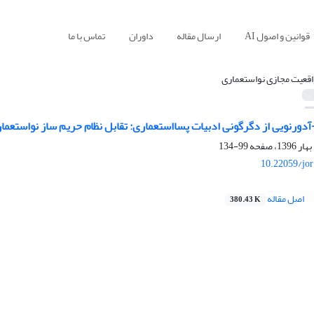
قوانین و اصول AI
ارسال مقاله
داوران
تماس با ما
اقعیت مجازی نواستعماری
دورنویی از دگرگونی ادبیات پسااستعماری: تقابل نظام حریم ساز نواستعم
99-134
10.22059/jo
اصل مقاله
380.43 K