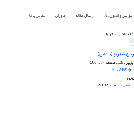
قوانین و اصول AI
ارسال مقاله
داوران
تماس با ما
کاتب ادبی.شعرنو
یان شعرنو (نیمایی)
387-500
10.22059/jo
یزی
اصل مقاله
221.32 K