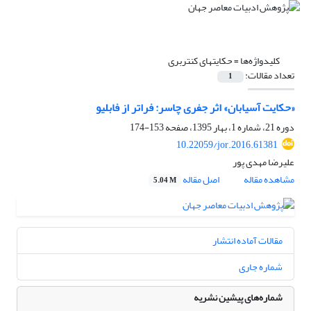
کلیدواژه‌ها =
حکایتهای کنتربری
تعداد مقالات:
1
«حکایت آسیابان» اثر جفری چاسر: فراتر از فابلیو
دوره 21، شماره 1، بهار 1395، صفحه
153-174
10.22059/jor.2016.61381
علیرضا مهدی پور
مشاهده مقاله
اصل مقاله
5.04 M
مقالات آماده انتشار
شماره جاری
شماره‌های پیشین نشریه