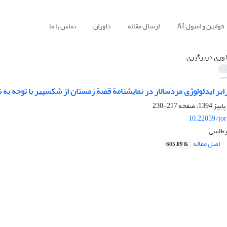
قوانین و اصول AI
ارسال مقاله
داوران
تماس با ما
ئوری دربرگیری
بر ایدئولوژی مردسالار در نمایشنامة قصة زمستان از شکسپیر با توجه به ن
217-230
10.22059/jo
قیطاسی
اصل مقاله
605.09 K