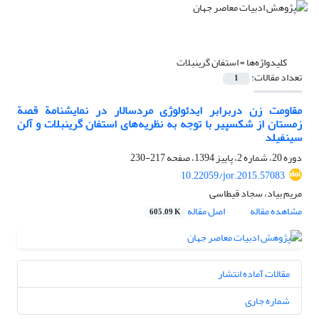
کلیدواژه‌ها =
استفان گرینبلات
تعداد مقالات:
1
مقاومت زن دربرابر ایدئولوژی مردسالار در نمایشنامة قصة
زمستان از شکسپیر با توجه به نظریه‌های استفان گرینبلات و آلن
سینفیلد
دوره 20، شماره 2، پاییز 1394، صفحه
217-230
10.22059/jor.2015.57083
مریم بیاد، سجاد قیطاسی
مشاهده مقاله
اصل مقاله
605.09 K
مقالات آماده انتشار
شماره جاری