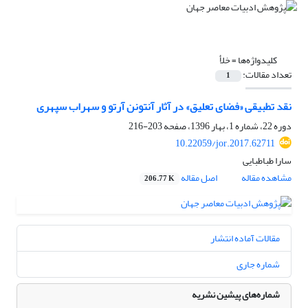
کلیدواژه‌ها =
خلأ
تعداد مقالات:
1
نقد تطبیقی «فضای تعلیق» در آثار آنتونن آرتو و سهراب سپهری
دوره 22، شماره 1، بهار 1396، صفحه
203-216
10.22059/jor.2017.62711
سارا طباطبایی
مشاهده مقاله
اصل مقاله
206.77 K
مقالات آماده انتشار
شماره جاری
شماره‌های پیشین نشریه