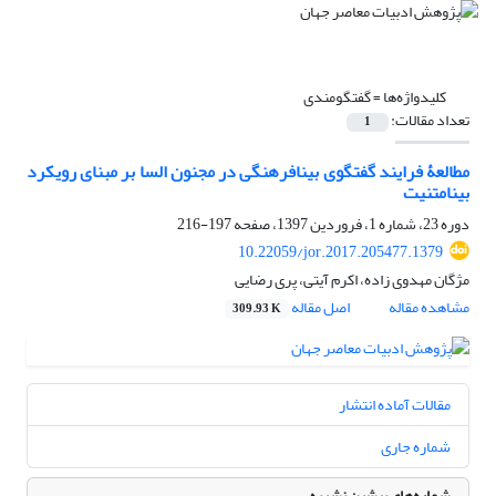
کلیدواژه‌ها =
گفتگومندی
تعداد مقالات:
1
مطالعۀ فرایند گفتگوی بینافرهنگی در مجنون السا بر مبنای رویکرد
بینامتنیت
دوره 23، شماره 1، فروردین 1397، صفحه
197-216
10.22059/jor.2017.205477.1379
مژگان مهدوی زاده، اکرم آیتی، پری رضایی
مشاهده مقاله
اصل مقاله
309.93 K
مقالات آماده انتشار
شماره جاری
شماره‌های پیشین نشریه