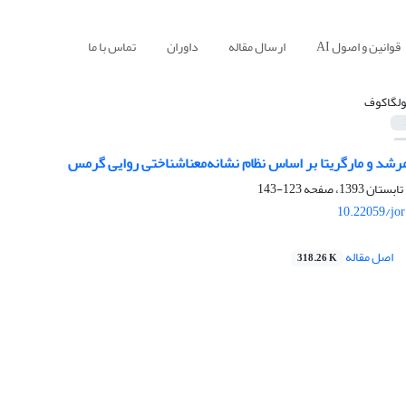
قوانین و اصول AI
ارسال مقاله
داوران
تماس با ما
ولگاکوف
رشد و مارگریتا بر اساس نظام نشانه‌معناشناختی روایی گرمس
123-143
10.22059/jo
اصل مقاله
318.26 K