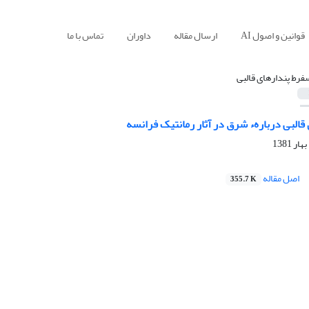
قوانین و اصول AI
ارسال مقاله
داوران
تماس با ما
فرط پندارهای قالبی
قالبی دربارهء شرق در آثار رمانتیک فرانسه
اصل مقاله
355.7 K