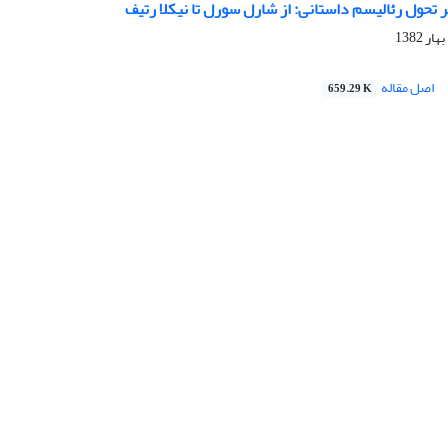
تحول رئالیسم داستانی: از شارل سورل تا نیکلا رتیف
اصل مقاله
659.29 K