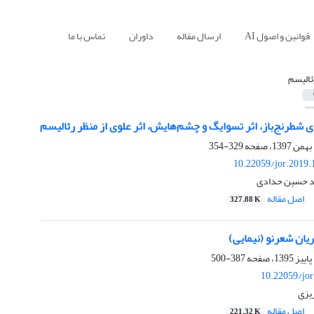
قوانین و اصول AI
ارسال مقاله
داوران
تماس با ما
ئالیسم
 شطرنج‌باز، اثر تسوایگ و چشم‌هایش، اثر علوی از منظر رئالیسم
329-354
10.22059/jor.2019.
مد حسین حدادی
اصل مقاله
327.88 K
یان شعرنو (نیمایی)
387-500
10.22059/jo
یزی
اصل مقاله
221.32 K