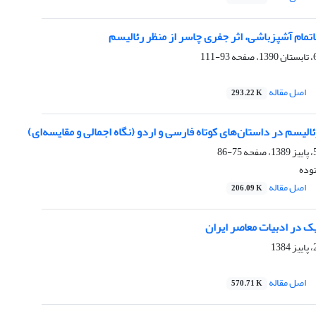
مام آشپزباشی، اثر جفری چاسر از منظر رئالیسم
93-111
اصل مقاله
293.22 K
یسم در داستان‌های کوتاه فارسی و اردو (نگاه اجمالی و مقایسه‌ای)
75-86
وده
اصل مقاله
206.09 K
ک در ادبیات معاصر ایران
اصل مقاله
570.71 K