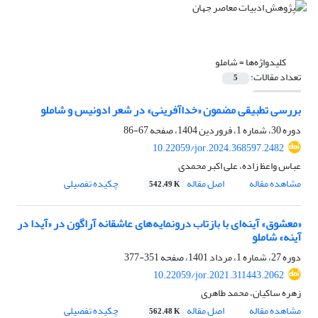
کلیدواژه‌ها =
شاملو
تعداد مقالات:
5
بررسی تطبیقی مضمون «خداآفرینی» در شعر ادونیس و شاملو
دوره 30، شماره 1، فروردین 1404، صفحه
67-86
10.22059/jor.2024.368597.2482
عباس واعظ زاده، علی اکبر محمدی
مشاهده مقاله
اصل مقاله
چکیده تفصیلی
542.49 K
«معشوق» آینه‌ای با بازتاب درونمایه‌های عاشقانه آراگون در «آیدا در
آینه» شاملو
دوره 27، شماره 1، مرداد 1401، صفحه
351-377
10.22059/jor.2021.311443.2062
زهره ساکیان، محمد طاهری
مشاهده مقاله
اصل مقاله
چکیده تفصیلی
562.48 K