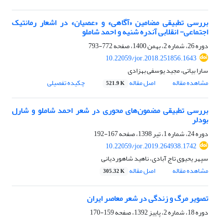
بررسی تطبیقی مضامین «آگاهی» و «عصیان» در اشعار رمانتیک
اجتماعی- انقلابی آندره شنیه و احمد شاملو
دوره 26، شماره 2، بهمن 1400، صفحه
772-793
10.22059/jor.2018.251856.1643
سارا بیاتی، مجید یوسفی بهزادی
مشاهده مقاله
اصل مقاله
چکیده تفصیلی
521.9 K
بررسی تطبیقی مضمون‌های محوری در شعر احمد شاملو و شارل
بودلر
دوره 24، شماره 1، تیر 1398، صفحه
167-192
10.22059/jor.2019.264938.1742
سپهر یحیوی تاج آبادی، ناهید شاهوردیانی
مشاهده مقاله
اصل مقاله
305.32 K
تصویر مرگ و زندگی در شعر معاصر ایران
دوره 18، شماره 2، پاییز 1392، صفحه
159-170