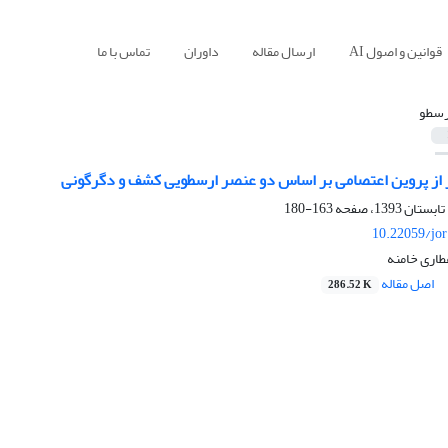
قوانین و اصول AI
ارسال مقاله
داوران
تماس با ما
رسطو
ز پروین اعتصامی بر اساس دو عنصر ارسطویی کشف و دگرگونی
163-180
10.22059/jo
عطاری خامنه
اصل مقاله
286.52 K