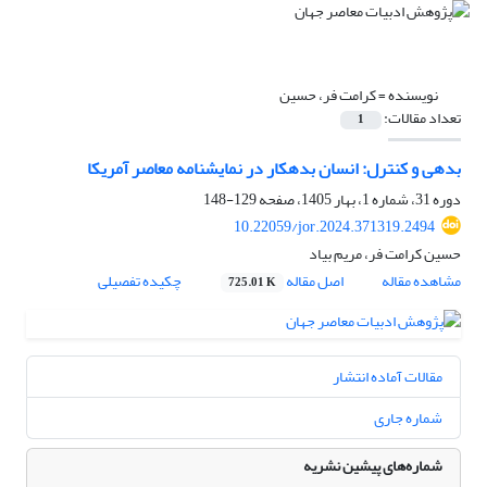
نویسنده =
کرامت فر، حسین
تعداد مقالات:
1
بدهی و کنترل: انسان بدهکار در نمایشنامه معاصر آمریکا
دوره 31، شماره 1، بهار 1405، صفحه
129-148
10.22059/jor.2024.371319.2494
حسین کرامت فر، مریم بیاد
مشاهده مقاله
اصل مقاله
چکیده تفصیلی
725.01 K
مقالات آماده انتشار
شماره جاری
شماره‌های پیشین نشریه