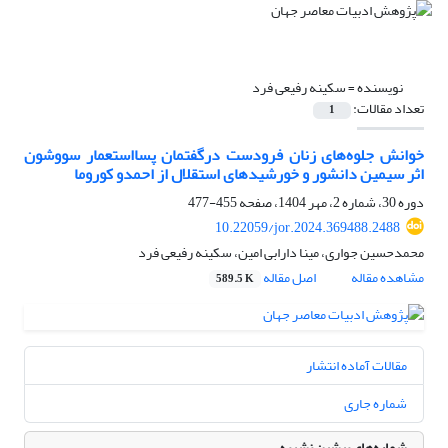
نویسنده =
سکینه رفیعی فرد
تعداد مقالات:
1
خوانش جلوه‌های زنان فرودست درگفتمان پسااستعمار سووشون
اثر سیمین دانشور و خورشیدهای استقلال از احمدو کوروما
دوره 30، شماره 2، مهر 1404، صفحه
455-477
10.22059/jor.2024.369488.2488
محمدحسین جواری، مینا دارابی امین، سکینه رفیعی فرد
مشاهده مقاله
اصل مقاله
589.5 K
مقالات آماده انتشار
شماره جاری
شماره‌های پیشین نشریه