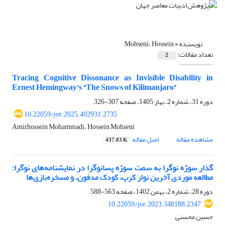
نویسنده =
Mohseni، Hossein
تعداد مقالات:
2
Tracing Cognitive Dissonance as Invisible Disability in
Ernest Hemingway’s “The Snows of Kilimanjaro”
دوره 31، شماره 2، بهار 1405، صفحه
307-326
10.22059/jor.2025.402931.2735
Amirhossein Mohammadi، Hossein Mohseni
مشاهده مقاله
اصل مقاله
437.03 K
گذار سوژه نوگرا به سمت سوژه پسانوگرا در نمایشنامه‌‌های نوگرا:
مطالعه موردی آخرین نوار کرپ، کودک مدفون، و مسخره‌بازی‌ها
دوره 28، شماره 2، بهمن 1402، صفحه
563-588
10.22059/jor.2023.348188.2347
حسین محسنی