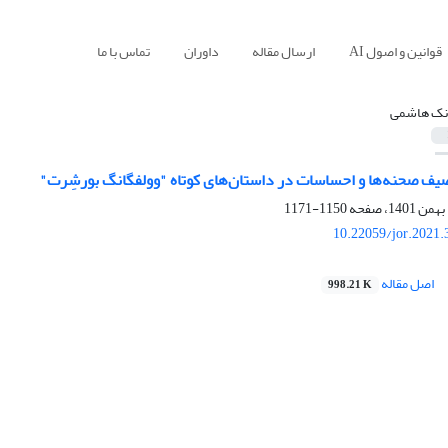
قوانین و اصول AI
ارسال مقاله
داوران
تماس با ما
نک هاشمی
صیف صحنه‌ها و احساسات در داستان‌های کوتاه "وولفگانگ بورشِرت"
1150-1171
10.22059/jor.2021.
اصل مقاله
998.21 K